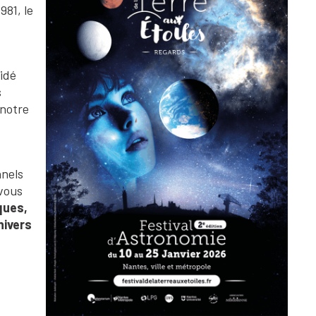
981, le
idé
s
 notre
nnels
vous
ques,
nivers