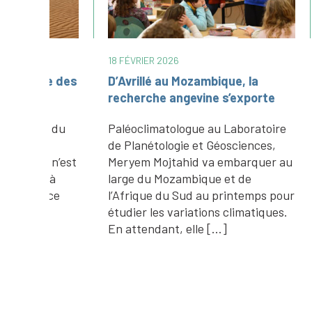
4 FÉVRIER 2026
11 DÉCEMB
Mieux connaître l’impact du
Vent, p
chalutage sur les fonds marins
si l’éro
million 
re
Depuis plusieurs années, la
sur les
,
Méditerranée inspire les projets de
 au
recherche de l’Université d’Angers
Article 
et le LPG. Après Meryem Mojtahid,
et publi
pour
qui a travaillé sur les défis
décembr
es.
climatiques, Maxime Pontié, qui
plaques 
s’intéresse […]
complèt
séismes 