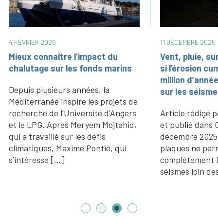
RE 2025
1 DÉCEMBRE 2025
luie, surcote marine… et
Risque sanitaire potentie
sion cumulée du dernier
cultiver en ville : cas de l
d’années jouait un rôle
Dschang au Cameroun
 séismes en Bretagne ?
Á Dschang, les décharges
rédigé par Anaïs Maréchal
sauvages de déchets ména
é dans CNRS Le Journal en
les activités artisanales n
e 2025 La tectonique des
contrôlées (notamment la
ne permet pas d’expliquer
métallerie) ont conduit à l
ement la survenue de
pollution des sols par des
loin des frontières […]
traces (Cr, Cu, […]